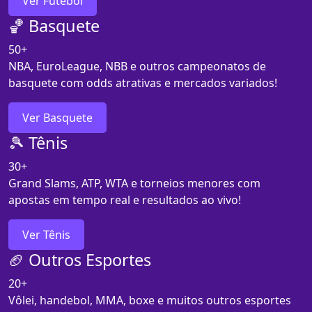
Ver Futebol
🏀 Basquete
50+
NBA, EuroLeague, NBB e outros campeonatos de
basquete com odds atrativas e mercados variados!
Ver Basquete
🎾 Tênis
30+
Grand Slams, ATP, WTA e torneios menores com
apostas em tempo real e resultados ao vivo!
Ver Tênis
🏈 Outros Esportes
20+
Vôlei, handebol, MMA, boxe e muitos outros esportes